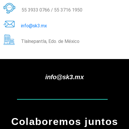
55 3933 0766 / 55 3716 1950
info@sk3.mx
Tlalnepantla, Edo. de México
info@sk3.mx
Colaboremos juntos